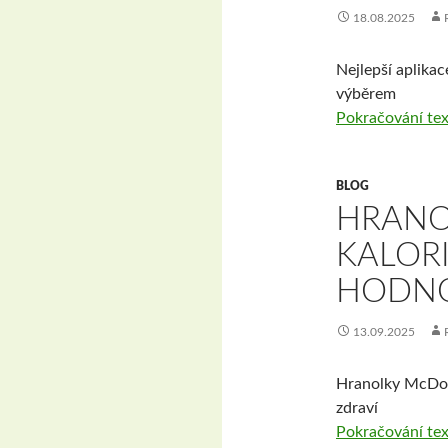
18.08.2025
Nejlepší aplikac
výběrem
Pokračování te
BLOG
HRANO
KALORI
HODNO
13.09.2025
Hranolky McDonal
zdraví
Pokračování te