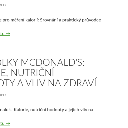
RED
e pro měření kalorií: Srovnání a praktický průvodce
Aplikace pro měření kalorií: Srovnání a průvodce výběrem
xtu
→
LKY MCDONALD'S:
E, NUTRIČNÍ
TY A VLIV NA ZDRAVÍ
RED
d's: Kalorie, nutriční hodnoty a jejich vliv na
Hranolky McDonald's: Kalorie, nutriční hodnoty a vliv na zdra
xtu
→