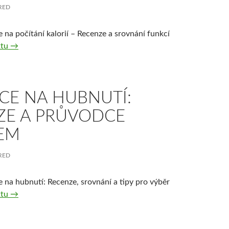
RED
e na počítání kalorií – Recenze a srovnání funkcí
Nejlepší aplikace na počítání kalorií: Recenze a srovnání
xtu
→
CE NA HUBNUTÍ:
ZE A PRŮVODCE
EM
RED
e na hubnutí: Recenze, srovnání a tipy pro výběr
Aplikace na hubnutí: Recenze a průvodce výběrem
xtu
→