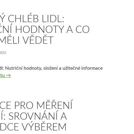
 CHLÉB LIDL:
ČNÍ HODNOTY A CO
MĚLI VĚDĚT
RED
l: Nutriční hodnoty, složení a užitečné informace
Horský chléb Lidl: Nutriční hodnoty a co byste měli vědět
xtu
→
ACE PRO MĚŘENÍ
Í: SROVNÁNÍ A
DCE VÝBĚREM