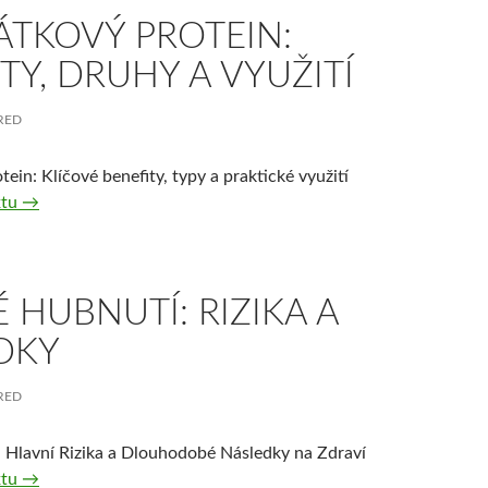
ÁTKOVÝ PROTEIN:
TY, DRUHY A VYUŽITÍ
RED
ein: Klíčové benefity, typy a praktické využití
Syrovátkový protein: Benefity, druhy a využití
xtu
→
 HUBNUTÍ: RIZIKA A
DKY
RED
 Hlavní Rizika a Dlouhodobé Následky na Zdraví
Rychlé Hubnutí: Rizika a Následky
xtu
→