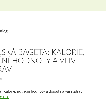
 Blog
SKÁ BAGETA: KALORIE,
ČNÍ HODNOTY A VLIV
RAVÍ
RED
a: Kalorie, nutriční hodnoty a dopad na vaše zdraví
Bruselská bageta: Kalorie, nutriční hodnoty a vliv na zdraví
xtu
→