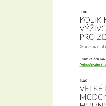
BLOG
KOLIK 
VÝŽIV
PRO ZD
20.07.2025
Kolik kalorií m
Pokračování te
BLOG
VELKÉ
MCDON
HODNO