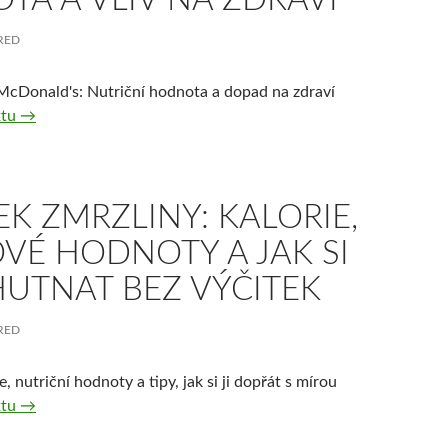
RED
McDonald's: Nutriční hodnota a dopad na zdraví
Velké hranolky McDonald's: Nutriční hodnota a vliv na zdraví
xtu
→
K ZMRZLINY: KALORIE,
VÉ HODNOTY A JAK SI
HUTNAT BEZ VÝČITEK
RED
e, nutriční hodnoty a tipy, jak si ji dopřát s mírou
Kopeček zmrzliny: Kalorie, výživové hodnoty a jak si ji vychut
xtu
→