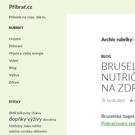
Hledat
Přibrat.cz
Přiberte na váze. Jde to.
RUBRIKY
Ostatní
Archiv rubriky:
Přibírání
Příjem a výdej energie
BLOG
Video
BRUSEL
Blog
NUTRI
Výživa
Zdraví
NA ZD
18.06.2025
ŠTÍTKY
BMR
bílkoviny
chalva
Bruselská baget
dopňky výživy
dovolená
Pokračování te
luštěniny
maso
mléko
mléčné výrobky
obiloviny