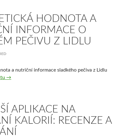
ETICKÁ HODNOTA A
ČNÍ INFORMACE O
M PEČIVU Z LIDLU
RED
nota a nutriční informace sladkého pečiva z Lidlu
Energetická hodnota a nutriční informace o sladkém pečivu z 
xtu
→
ŠÍ APLIKACE NA
NÍ KALORIÍ: RECENZE A
ÁNÍ