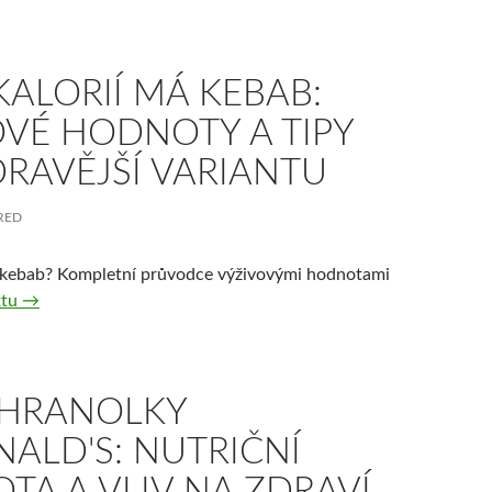
KALORIÍ MÁ KEBAB:
OVÉ HODNOTY A TIPY
RAVĚJŠÍ VARIANTU
RED
á kebab? Kompletní průvodce výživovými hodnotami
Kolik kalorií má kebab: Výživové hodnoty a tipy pro zdravější 
xtu
→
 HRANOLKY
ALD'S: NUTRIČNÍ
TA A VLIV NA ZDRAVÍ