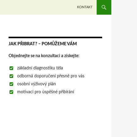
PŘEJÍT K OBSAHU WEBU
KONTAKT
JAK PŘIBRAT? – POMŮŽEME VÁM
Objednejte se na konzultaci a získejte:
základní diagnostiku těla
odborná doporučení přesně pro vás
osobní výživový plán
motivaci pro úspěšné přibírání