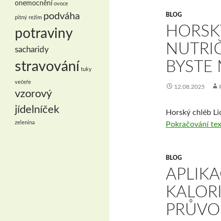
onemocnění
ovoce
podváha
BLOG
pitný režim
HORSKÝ
potraviny
NUTRI
sacharidy
BYSTE 
stravování
tuky
večeře
12.08.2025
vzorový
jídelníček
Horský chléb Lid
zelenina
Pokračování te
BLOG
APLIK
KALORI
PRŮVO