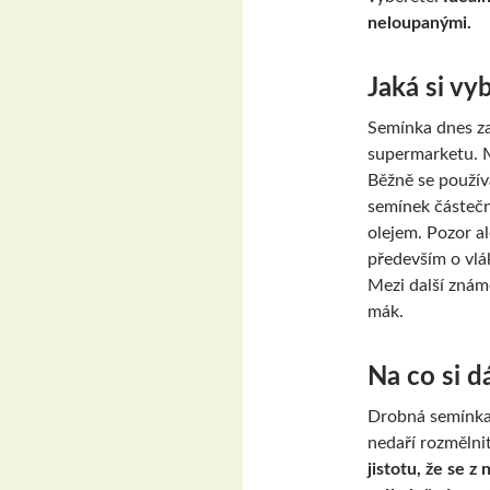
neloupanými.
Jaká si vy
Semínka dnes za
supermarketu. M
Běžně se používa
semínek částečn
olejem. Pozor a
především o vlá
Mezi další znám
mák.
Na co si d
Drobná semínka 
nedaří rozmělni
jistotu, že se z