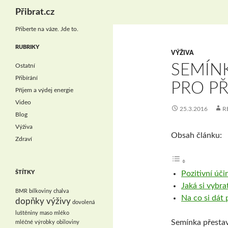
Hledat
Přibrat.cz
Přiberte na váze. Jde to.
RUBRIKY
VÝŽIVA
SEMÍN
Ostatní
Přibírání
PRO PŘ
Příjem a výdej energie
Video
25.3.2016
R
Blog
Výživa
Obsah článku:
Zdraví
ŠTÍTKY
Pozitivní úč
Jaká si vybra
BMR
bílkoviny
chalva
Na co si dát
dopňky výživy
dovolená
luštěniny
maso
mléko
Semínka přestav
mléčné výrobky
obiloviny