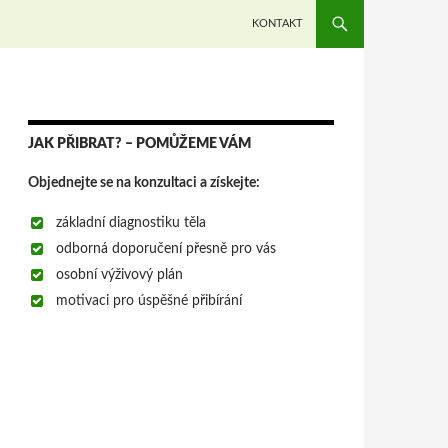
PŘEJÍT K OBSAHU WEBU
KONTAKT
JAK PŘIBRAT? – POMŮŽEME VÁM
Objednejte se na konzultaci a získejte:
základní diagnostiku těla
odborná doporučení přesně pro vás
osobní výživový plán
motivaci pro úspěšné přibírání