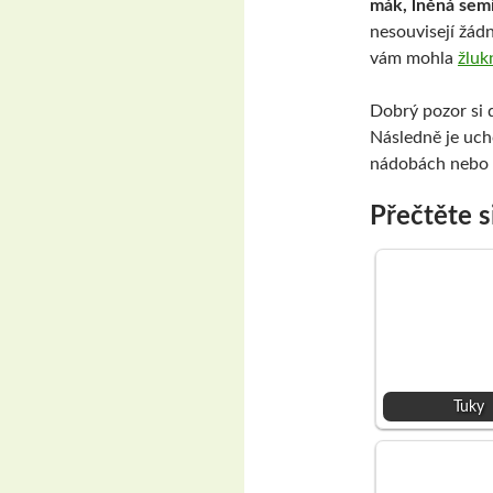
mák, lněná sem
nesouvisejí žádn
vám mohla
žluk
Dobrý pozor si d
Následně je uc
nádobách nebo v
Přečtěte s
Tuky