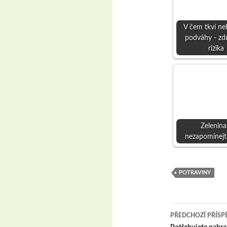
V čem tkví ne
podváhy - zd
rizika
Zelenina
nezapomínejt
POTRAVINY
Navigace
PŘEDCHOZÍ PŘÍSP