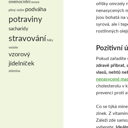
onemocnění
ovoce
oříšky omrzely n
podváha
nenasycených ma
pitný režim
jsou bohatá na v
potraviny
syrová, ale i te
sacharidy
rostlinných olej
stravování
tuky
Pozitivní
večeře
vzorový
Pokud zařadíte 
jídelníček
zdravě přibrat, 
zelenina
vlasů, nehtů n
nenasycené mas
cholesterolu v 
prevenci proti a
Co se týká mine
zinek. Z vitamí
Záleží zde samo
vyberete.
Ideáln