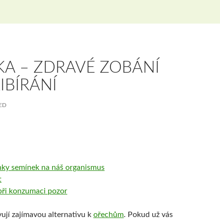
KA – ZDRAVÉ ZOBÁNÍ
IBÍRÁNÍ
ED
inky semínek na náš organismus
t
 při konzumaci pozor
ují zajímavou alternativu k
ořechům
. Pokud už vás