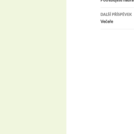
pro
Potřebujete nabra
příspěvk
DALŠÍ PŘÍSPĚVEK
Večeře