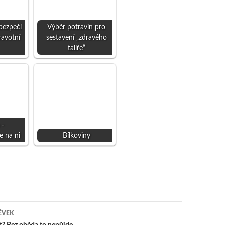
bezpečí
Výběr potravin pro
ravotní
sestavení „zdravého
talíře“
 -
e na ni
Bílkoviny
ĚVEK