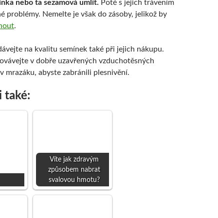
ínka nebo ta sezamová umlít.
Poté s jejich trávením
é problémy. Nemelte je však do zásoby, jelikož by
nout
.
ávejte na kvalitu semínek také při jejich nákupu.
hovávejte v dobře uzavřených vzduchotěsných
 mrazáku, abyste zabránili plesnivění.
i také:
Víte jak zdravým
způsobem nabrat
svalovou hmotu?