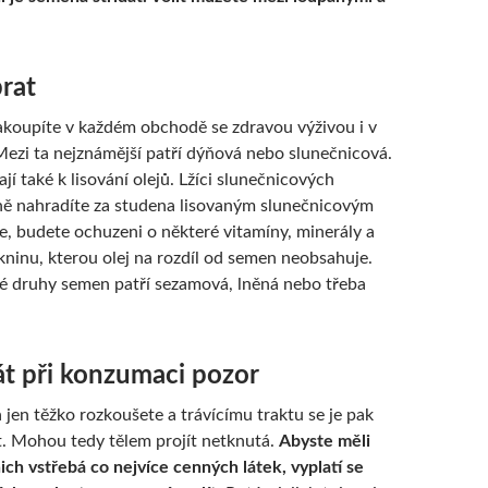
brat
koupíte v každém obchodě se zdravou výživou i v
ezi ta nejznámější patří dýňová nebo slunečnicová.
jí také k lisování olejů. Lžíci slunečnicových
ě nahradíte za studena lisovaným slunečnicovým
le, budete ochuzeni o některé vitamíny, minerály a
kninu, kterou olej na rozdíl od semen neobsahuje.
é druhy semen patří sezamová, lněná nebo třeba
át při konzumaci pozor
jen těžko rozkoušete a trávícímu traktu se je pak
t. Mohou tedy tělem projít netknutá.
Abyste měli
 nich vstřebá co nejvíce cenných látek, vyplatí se