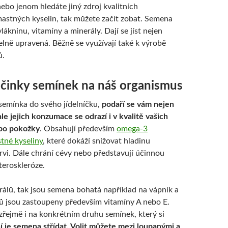
ebo jenom hledáte jiný zdroj kvalitních
stných kyselin, tak můžete začít zobat. Semena
lákninu, vitamíny a minerály. Dají se jíst nejen
pelně upravená. Běžně se využívají také k výrobě
ů.
 účinky semínek na náš organismus
semínka do svého jídelníčku,
podaří se vám nejen
ale jejich konzumace se odrazí i v kvalitě vašich
ebo pokožky
. Obsahují především
omega-3
tné kyseliny
, které dokáží snižovat hladinu
krvi. Dále chrání cévy nebo představují účinnou
teroskleróze.
rálů, tak jsou semena bohatá například na vápník a
nů jsou zastoupeny především vitamíny A nebo E.
zřejmě i na konkrétním druhu semínek, který si
í je semena střídat. Volit můžete mezi loupanými a