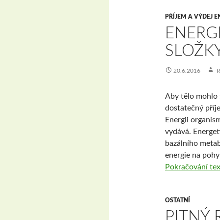
PŘÍJEM A VÝDEJ E
ENERGE
SLOŽK
20.6.2016
-
Aby tělo mohlo 
dostatečný příje
Energii organism
vydává. Energet
bazálního metab
energie na pohy
Pokračování te
OSTATNÍ
PITNÝ 