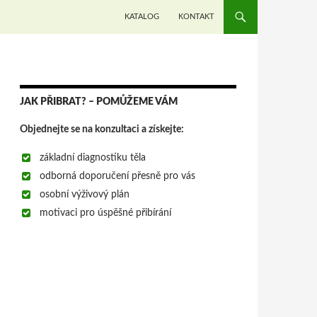
PŘEJÍT K OBSAHU WEBU
KATALOG
KONTAKT
JAK PŘIBRAT? – POMŮŽEME VÁM
Objednejte se na konzultaci a získejte:
základní diagnostiku těla
odborná doporučení přesně pro vás
osobní výživový plán
motivaci pro úspěšné přibírání