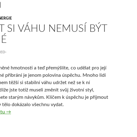
NERGIE
 SI VÁHU NEMUSÍ BÝT
É
RED-
něné hmotnosti a teď přemýšlíte, co udělat pro její
é přibrání je jenom polovina úspěchu. Mnoho lidí
hem těžší si stabilní váhu udržet než se k ní
iže jste totiž museli změnit svůj životní styl,
ete starým návykům. Klíčem k úspěchu je přijmout
by tělo dokázalo všechnu vydat.
Udržet si váhu nemusí být snadné
xtu
→