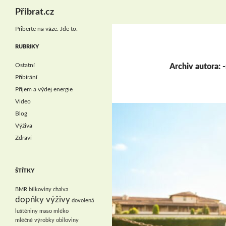
Hledat
Přibrat.cz
Přiberte na váze. Jde to.
RUBRIKY
Ostatní
Archiv autora: 
Přibírání
Příjem a výdej energie
Video
Blog
Výživa
Zdraví
ŠTÍTKY
BMR
bílkoviny
chalva
dopňky výživy
dovolená
luštěniny
maso
mléko
mléčné výrobky
obiloviny