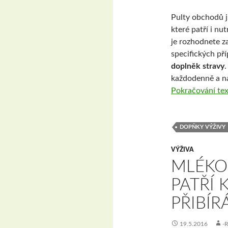
Pulty obchodů j
které patří i nu
je rozhodnete za
specifických pří
doplněk stravy
každodenně a na
Pokračování te
DOPŇKY VÝŽIVY
VÝŽIVA
MLÉKO
PATŘÍ
PŘIBÍR
19.5.2016
-