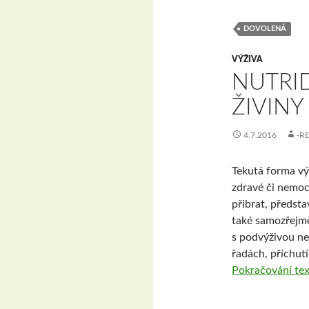
DOVOLENÁ
VÝŽIVA
NUTRID
ŽIVINY
4.7.2016
-R
Tekutá forma výž
zdravé či nemocn
přibrat, předsta
také samozřejmě
s podvýživou ne
řadách, příchutí
Pokračování te