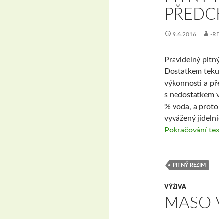
PŘEDC
9.6.2016
-R
Pravidelný pitn
Dostatkem teku
výkonnosti a př
s nedostatkem v
% voda, a proto 
vyvážený jídelní
Pokračování te
PITNÝ REŽIM
VÝŽIVA
MASO 