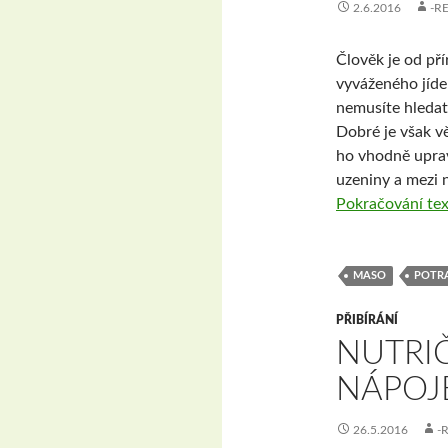
2.6.2016
-R
Člověk je od př
vyváženého jíde
nemusíte hledat
Dobré je však vě
ho vhodně upra
uzeniny a mezi n
Pokračování te
MASO
POTR
PŘIBÍRÁNÍ
NUTRI
NÁPOJ
26.5.2016
-