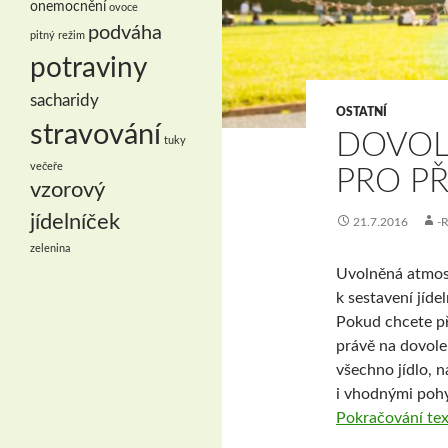
onemocnění
ovoce
podváha
pitný režim
potraviny
sacharidy
OSTATNÍ
stravování
DOVOL
tuky
večeře
PRO PŘ
vzorový
jídelníček
21.7.2016
-
zelenina
Uvolněná atmosf
k sestavení jíde
Pokud chcete při
právě na dovole
všechno jídlo, 
i vhodnými pohy
Pokračování te