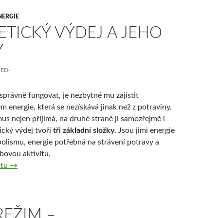
NERGIE
TICKÝ VÝDEJ A JEHO
Y
RED-
správně fungovat, je nezbytné mu zajistit
m energie, která se nezískává jinak než z potraviny.
us nejen přijímá, na druhé straně ji samozřejmě i
ický výdej tvoří
tři základní složky
. Jsou jimi energie
olismu, energie potřebná na strávení potravy a
bovou aktivitu.
Energetický výdej a jeho složky
xtu
→
REŽIM –