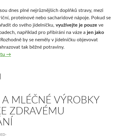
sou dnes plné nejrůznějších doplňků stravy, mezi
triční, proteinové nebo sacharidové nápoje. Pokud se
řadit do svého jídelníčku,
využívejte je pouze
ve
padech, například pro přibírání na váze a
jen jako
. Rozhodně by se neměly v jídelníčku objevovat
hrazovat tak běžné potraviny.
Nutriční a proteinové nápoje
xtu
→
 A MLÉČNÉ VÝROBKY
 KE ZDRAVÉMU
ÁNÍ
RED-