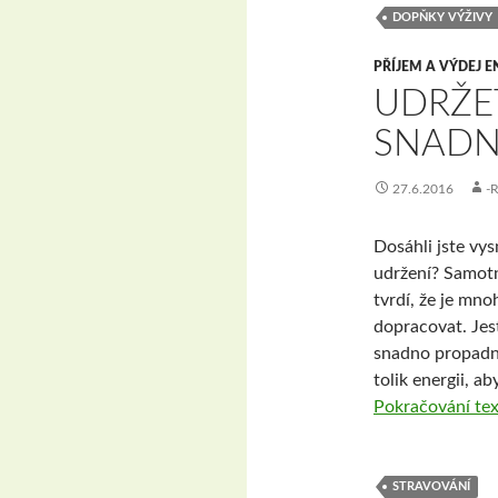
DOPŇKY VÝŽIVY
PŘÍJEM A VÝDEJ E
UDRŽET
SNADN
27.6.2016
-
Dosáhli jste vys
udržení? Samotn
tvrdí, že je mno
dopracovat. Jestl
snadno propadn
tolik energii, a
Pokračování te
STRAVOVÁNÍ