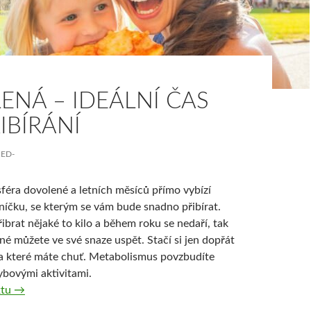
ENÁ – IDEÁLNÍ ČAS
IBÍRÁNÍ
RED-
éra dovolené a letních měsíců přímo vybízí
lníčku, se kterým se vám bude snadno přibírat.
brat nějaké to kilo a během roku se nedaří, tak
né můžete ve své snaze uspět. Stačí si jen dopřát
na které máte chuť. Metabolismus povzbudíte
bovými aktivitami.
Dovolená – ideální čas pro přibírání
xtu
→