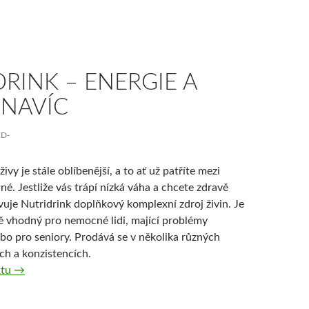
RINK – ENERGIE A
 NAVÍC
ED-
ivy je stále oblíbenější, a to ať už patříte mezi
é. Jestliže vás trápí nízká váha a chcete zdravě
vuje Nutridrink doplňkový komplexní zdroj živin. Je
 vhodný pro nemocné lidi, mající problémy
bo pro seniory. Prodává se v několika různých
ch a konzistencích.
Nutridrink – energie a živiny navíc
xtu
→