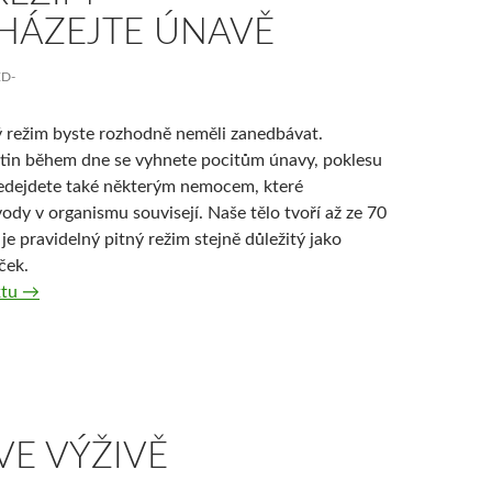
HÁZEJTE ÚNAVĚ
ED-
ý režim byste rozhodně neměli zanedbávat.
tin během dne se vyhnete pocitům únavy, poklesu
edejdete také některým nemocem, které
ody v organismu souvisejí. Naše tělo tvoří až ze 70
je pravidelný pitný režim stejně důležitý jako
ček.
Pitný režim – předcházejte únavě
xtu
→
VE VÝŽIVĚ