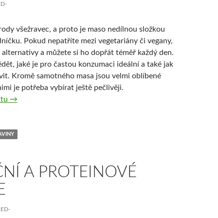
ED-
írody všežravec, a proto je maso nedílnou složkou
lníčku. Pokud nepatříte mezi vegetariány či vegany,
 alternativy a můžete si ho dopřát téměř každý den.
dět, jaké je pro častou konzumaci ideální a také jak
vit. Kromě samotného masa jsou velmi oblíbené
imi je potřeba vybírat ještě pečlivěji.
Maso ve výživě
xtu
→
AVINY
ČNÍ A PROTEINOVÉ
E
RED-