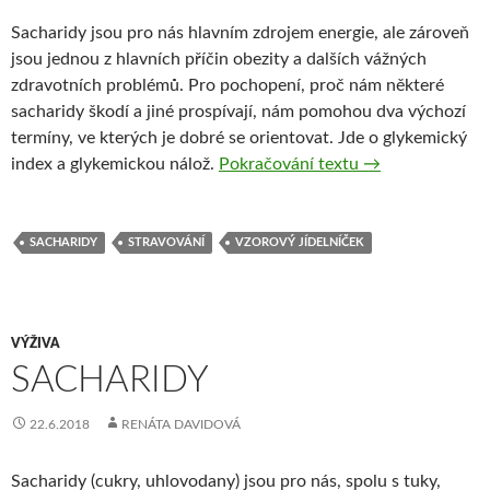
Sacharidy jsou pro nás hlavním zdrojem energie, ale zároveň
jsou jednou z hlavních příčin obezity a dalších vážných
zdravotních problémů. Pro pochopení, proč nám některé
sacharidy škodí a jiné prospívají, nám pomohou dva výchozí
termíny, ve kterých je dobré se orientovat. Jde o glykemický
Proč nám strava
index a glykemickou nálož.
Pokračování textu
→
SACHARIDY
STRAVOVÁNÍ
VZOROVÝ JÍDELNÍČEK
VÝŽIVA
SACHARIDY
22.6.2018
RENÁTA DAVIDOVÁ
Sacharidy (cukry, uhlovodany) jsou pro nás, spolu s tuky,