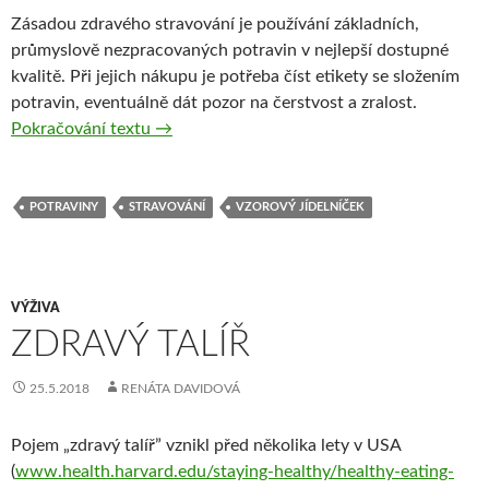
Zásadou zdravého stravování je používání základních,
průmyslově nezpracovaných potravin v nejlepší dostupné
kvalitě. Při jejich nákupu je potřeba číst etikety se složením
potravin, eventuálně dát pozor na čerstvost a zralost.
Výběr potravin pro sestavení „zdravého talí
Pokračování textu
→
POTRAVINY
STRAVOVÁNÍ
VZOROVÝ JÍDELNÍČEK
VÝŽIVA
ZDRAVÝ TALÍŘ
25.5.2018
RENÁTA DAVIDOVÁ
Pojem „zdravý talíř” vznikl před několika lety v USA
(
www.health.harvard.edu/staying-healthy/healthy-eating-