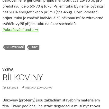
celkovém energetickém příjmu měl tvořit cca 25-30 %, pro
představu jde o 60-90 g tuku. Příjem tuku by neměl být nižší
než 20 % energetického příjmu (cca 45 g). Horní omezení
příjmu tuků je značně individuální, někomu může zdravotně
svědčit vyšší příjem tuku na úkor sacharidů.
Tuky
Pokračování textu
→
STRAVOVÁNÍ
TUKY
VÝŽIVA
BÍLKOVINY
8.6.2018
RENÁTA DAVIDOVÁ
Bílkoviny (proteiny) jsou základním stavebním materiálem
těla. Tkáně podléhají neustálé degradaci a musí být znovu