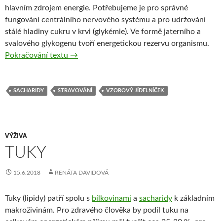
hlavním zdrojem energie. Potřebujeme je pro správné
fungování centrálního nervového systému a pro udržování
stálé hladiny cukru v krvi (glykémie). Ve formě jaterního a
svalového glykogenu tvoří energetickou rezervu organismu.
Sacharidy
Pokračování textu
→
SACHARIDY
STRAVOVÁNÍ
VZOROVÝ JÍDELNÍČEK
VÝŽIVA
TUKY
15.6.2018
RENÁTA DAVIDOVÁ
Tuky (lipidy) patří spolu s
bílkovinami
a
sacharidy
k základním
makroživinám. Pro zdravého člověka by podíl tuku na