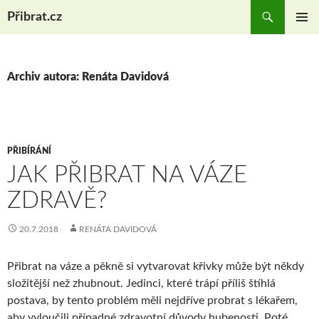
Hledat
Přibrat.cz
PŘEJÍT
ZÁKLAD
K
NAVIGA
OBSAHU
MENU
WEBU
Archiv autora: Renáta Davidová
PŘIBÍRÁNÍ
JAK PŘIBRAT NA VÁZE
ZDRAVĚ?
20.7.2018
RENÁTA DAVIDOVÁ
Přibrat na váze a pěkně si vytvarovat křivky může být někdy
složitější než zhubnout. Jedinci, které trápí příliš štíhlá
postava, by tento problém měli nejdříve probrat s lékařem,
aby vyloučili případné zdravotní důvody hubenosti. Poté