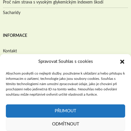
Proč nám strava s vysokým glykemickým indexem škodí
Sacharidy
INFORMACE
Kontakt
Spravovat Souhlas s cookies
Zásady ochrany osobních údajů
Mapa webu
Abychom poskytli co nejlepší služby, používáme k ukládání a/nebo přístupu k
informacím o zařízení, technologie jako jsou soubory cookies. Souhlas s
Zásady cookies (EU)
těmito technologiemi nám umožní zpracovávat údaje, jako je chování při
procházení nebo jedinečná ID na tomto webu. Nesouhlas nebo odvolání
souhlasu může nepříznivě ovlivnit určité vlastnosti a funkce.
SPRAVOVAT SOUHLAS S COOKIES
PŘIJMOUT
ODMÍTNOUT
© Přibrat.cz 2016 - 2024. Všechna práva vyhrazena.