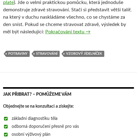
plate
). Jde o velmi praktickou pomůcku, která jednoduše
demonstruje zdravé stravování. Stačí si představit větší talíř,
na který v duchu naskládáme všechno, co se chystáme za
den sníst. Pokud se chceme stravovat zdravě, výsledek by
Zdravý talíř
měl být následující:
Pokračování textu
→
POTRAVINY
STRAVOVÁNÍ
VZOROVÝ JÍDELNÍČEK
JAK PŘIBRAT? – POMŮŽEME VÁM
Objednejte se na konzultaci a získejte:
základní diagnostiku těla
odborná doporučení přesně pro vás
osobní výživový plán