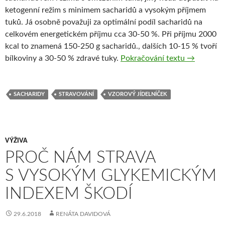
ketogenní režim s minimem sacharidů a vysokým příjmem
tuků. Já osobně považuji za optimální podíl sacharidů na
celkovém energetickém příjmu cca 30-50 %. Při příjmu 2000
kcal to znamená 150-250 g sacharidů., dalších 10-15 % tvoří
Jaké sachar
bílkoviny a 30-50 % zdravé tuky.
Pokračování textu
→
SACHARIDY
STRAVOVÁNÍ
VZOROVÝ JÍDELNÍČEK
VÝŽIVA
PROČ NÁM STRAVA
S VYSOKÝM GLYKEMICKÝM
INDEXEM ŠKODÍ
29.6.2018
RENÁTA DAVIDOVÁ