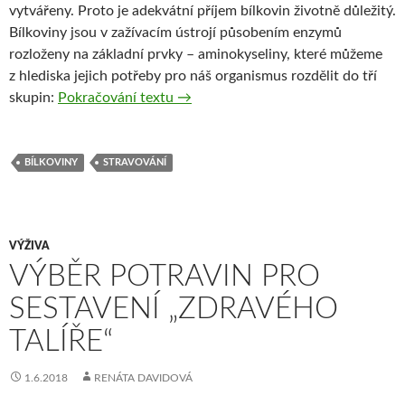
vytvářeny. Proto je adekvátní příjem bílkovin životně důležitý.
Bílkoviny jsou v zažívacím ústrojí působením enzymů
rozloženy na základní prvky – aminokyseliny, které můžeme
z hlediska jejich potřeby pro náš organismus rozdělit do tří
Bílkoviny
skupin:
Pokračování textu
→
BÍLKOVINY
STRAVOVÁNÍ
VÝŽIVA
VÝBĚR POTRAVIN PRO
SESTAVENÍ „ZDRAVÉHO
TALÍŘE“
1.6.2018
RENÁTA DAVIDOVÁ