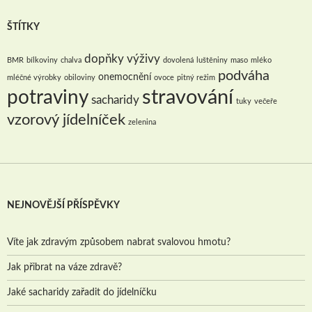
ŠTÍTKY
dopňky výživy
BMR
bílkoviny
chalva
dovolená
luštěniny
maso
mléko
podváha
onemocnění
mléčné výrobky
obiloviny
ovoce
pitný režim
stravování
potraviny
sacharidy
tuky
večeře
vzorový jídelníček
zelenina
NEJNOVĚJŠÍ PŘÍSPĚVKY
Víte jak zdravým způsobem nabrat svalovou hmotu?
Jak přibrat na váze zdravě?
Jaké sacharidy zařadit do jídelníčku