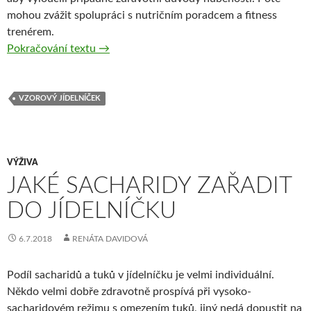
mohou zvážit spolupráci s nutričním poradcem a fitness
trenérem.
Jak přibrat na váze zdravě?
Pokračování textu
→
VZOROVÝ JÍDELNÍČEK
VÝŽIVA
JAKÉ SACHARIDY ZAŘADIT
DO JÍDELNÍČKU
6.7.2018
RENÁTA DAVIDOVÁ
Podíl sacharidů a tuků v jídelníčku je velmi individuální.
Někdo velmi dobře zdravotně prospívá při vysoko-
sacharidovém režimu s omezením tuků, jiný nedá dopustit na